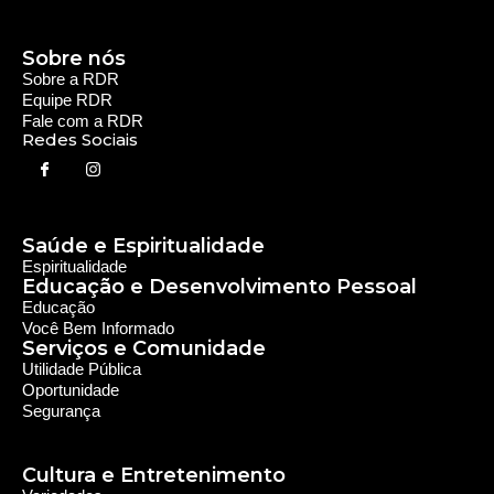
Educação
Você Bem Informado
Serviços e Comunidade
Utilidade Pública
Oportunidade
Segurança
Cultura e Entretenimento
Variedades
Destaques RDR
Notícias Regionais
As Últimas da Região
Caiapônia e Região
Iporá e Região
SLMB e Região
Política e Economia
Política
Economia
© 2024 RDR Rede Diocesana de Rádio - Todos os