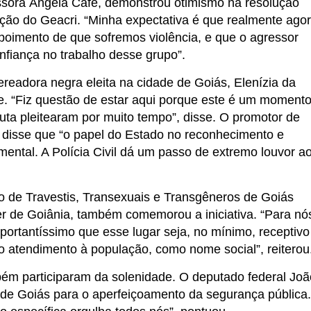
essora Ângela Café, demonstrou otimismo na resolução
uação do Geacri. “Minha expectativa é que realmente ago
oimento de que sofremos violência, e que o agressor
nfiança no trabalho desse grupo”.
readora negra eleita na cidade de Goiás, Elenízia da
 “Fiz questão de estar aqui porque este é um moment
luta pleitearam por muito tempo”, disse. O promotor de
, disse que “o papel do Estado no reconhecimento e
ental. A Polícia Civil dá um passo de extremo louvor a
o de Travestis, Transexuais e Transgêneros de Goiás
er de Goiânia, também comemorou a iniciativa. “Para nó
mportantíssimo que esse lugar seja, no mínimo, receptivo
no atendimento à população, como nome social”, reiterou
bém participaram da solenidade. O deputado federal Joã
e Goiás para o aperfeiçoamento da segurança pública.