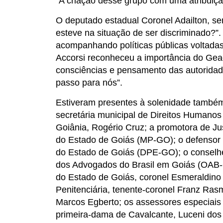
“A criação desse grupo com uma atribuiçã
O deputado estadual Coronel Adailton, se
esteve na situação de ser discriminado?”
acompanhando políticas públicas voltadas
Accorsi reconheceu a importância do Geacr
consciências e pensamento das autoridade
passo para nós”.
Estiveram presentes à solenidade também
secretária municipal de Direitos Humanos 
Goiânia, Rogério Cruz; a promotora de Ju
do Estado de Goiás (MP-GO); o defensor 
do Estado de Goiás (DPE-GO); o conselh
dos Advogados do Brasil em Goiás (OAB-
do Estado de Goiás, coronel Esmeraldino 
Penitenciária, tenente-coronel Franz Rasm
Marcos Egberto; os assessores especiais
primeira-dama de Cavalcante, Luceni dos