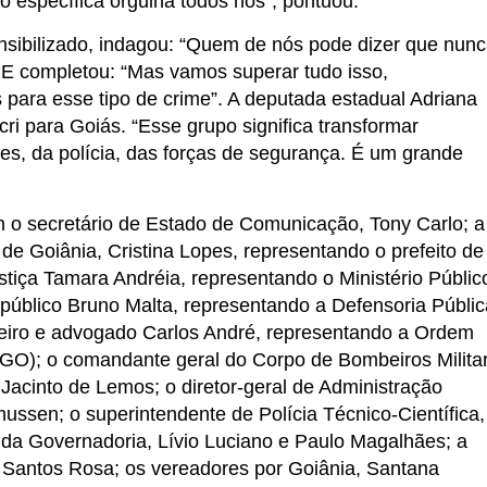
o específica orgulha todos nós”, pontuou.
nsibilizado, indagou: “Quem de nós pode dizer que nun
. E completou: “Mas vamos superar tudo isso,
 para esse tipo de crime”. A deputada estadual Adriana
i para Goiás. “Esse grupo significa transformar
s, da polícia, das forças de segurança. É um grande
 o secretário de Estado de Comunicação, Tony Carlo; a
de Goiânia, Cristina Lopes, representando o prefeito de
stiça Tamara Andréia, representando o Ministério Públic
público Bruno Malta, representando a Defensoria Públic
eiro e advogado Carlos André, representando a Ordem
GO); o comandante geral do Corpo de Bombeiros Milita
Jacinto de Lemos; o diretor-geral de Administração
ussen; o superintendente de Polícia Técnico-Científica,
 da Governadoria, Lívio Luciano e Paulo Magalhães; a
 Santos Rosa; os vereadores por Goiânia, Santana