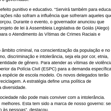
efeito punitivo e educativo. “Servirá também para educa
rações não sofram a influência que sofreram aqueles qu
eforçou. Durante o evento, o governador anunciou que
rojeto de lei à Assembleia Legislativa de Goiás (Alego)
para o Atendimento às Vítimas de Crimes Raciais e
 âmbito criminal, na conscientização da população e no
o, discriminação e intolerância, seja ela por cor, etnia,
dentidade de gênero. Para atender as vítimas de violênci
perior da Polícia Civil (ESPC) para a demanda específic
 espécie de escola modelo. Os novos delegados terão
eciclagem. A estratégia define uma política de
a diversidade.
sociedade não pode mais conviver com a intolerância.
s melhores. Esta tem sido a marca de nosso governo: se
 às pessoas”, destacou.