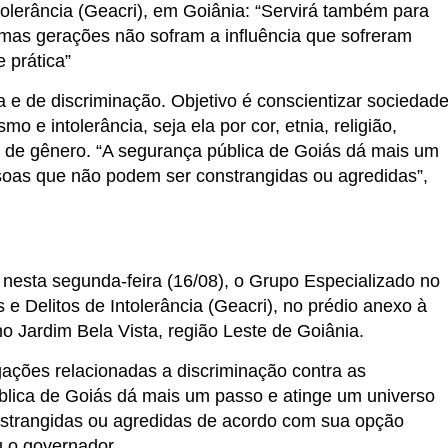
tolerância (Geacri), em Goiânia: “Servirá também para
imas gerações não sofram a influência que sofreram
 prática”
a e de discriminação. Objetivo é conscientizar sociedad
o e intolerância, seja ela por cor, etnia, religião,
e de gênero. “A segurança pública de Goiás dá mais um
soas que não podem ser constrangidas ou agredidas”,
nesta segunda-feira (16/08), o Grupo Especializado no
e Delitos de Intolerância (Geacri), no prédio anexo à
no Jardim Bela Vista, região Leste de Goiânia.
gações relacionadas a discriminação contra as
blica de Goiás dá mais um passo e atinge um universo
strangidas ou agredidas de acordo com sua opção
ou o governador.