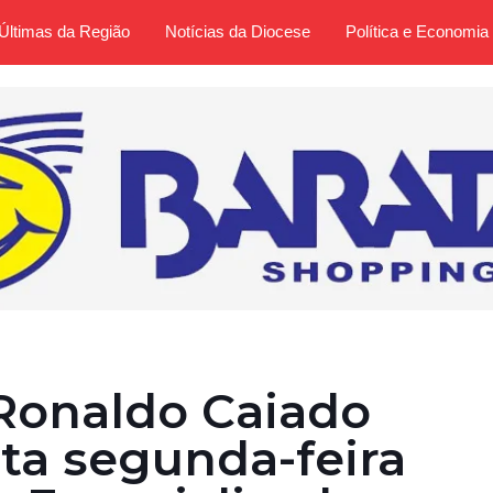
Últimas da Região
Notícias da Diocese
Política e Economia
Ronaldo Caiado
ta segunda-feira