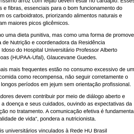
iríssimo arroz com feijão devem estar no cardápio. Esse
s e fibras, essenciais para o bom funcionamento do
 os carboidratos, priorizando alimentos naturais e
am maiores picos glicêmicos.
mo uma dieta punitiva, mas como uma forma de promove
a de Nutrição e coordenadora da Residência
Idoso do Hospital Universitário Professor Alberto
agoas (HUPAA-Ufal), Glaucevane Guedes.
ionais mais frequentes estão no consumo excessivo de u
a comida como recompensa, não seguir corretamente o
ongos períodos em jejum sem orientação profissional.
dadores devem contribuir por meio de diálogo aberto e
 a doença e seus cuidados, ouvindo as expectativas da
ação no tratamento. A comunicação efetiva é fundamenta
lidade de vida”, pondera a nutricionista.
s universitários vinculados à Rede HU Brasil