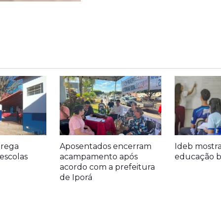
trega
Aposentados encerram
Ideb mostr
escolas
acampamento após
educação bá
acordo com a prefeitura
de Iporá