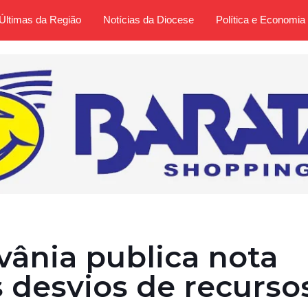
Últimas da Região
Notícias da Diocese
Política e Economia
ânia publica nota
 desvios de recurso