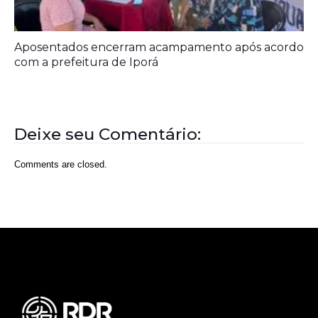
Rede Diocesana de Rádio
Nós somos a RDR, Rede Diocesana de Rádio com mais de
30 anos de história. Nosso objetivo é evangelizar; além disso
possuímos um alcance de mais de 300 mil ouvintes em mais
de 35 municípios, incluindo zona rural e urbana.
Sobre nós
Sobre a RDR
Equipe RDR
Fale com a RDR
Redes Sociais