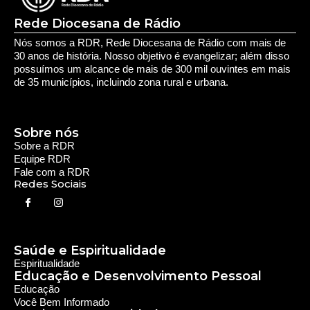
Saúde e Espiritualidade
Espiritualidade
Educação e Desenvolvimento Pessoal
Educação
Você Bem Informado
Serviços e Comunidade
Utilidade Pública
Oportunidade
Segurança
Cultura e Entretenimento
Variedades
Destaques RDR
Notícias Regionais
As Últimas da Região
Caiapônia e Região
Iporá e Região
SLMB e Região