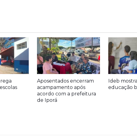
trega
Aposentados encerram
Ideb mostr
escolas
acampamento após
educação bá
acordo com a prefeitura
de Iporá