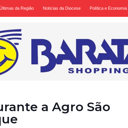
Últimas da Região
Notícias da Diocese
Política e Economia
urante a Agro São
que