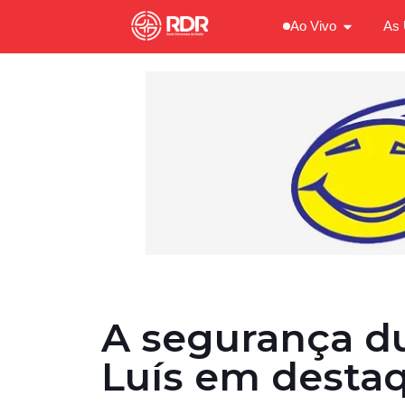
Ao Vivo
As 
A segurança d
Luís em desta