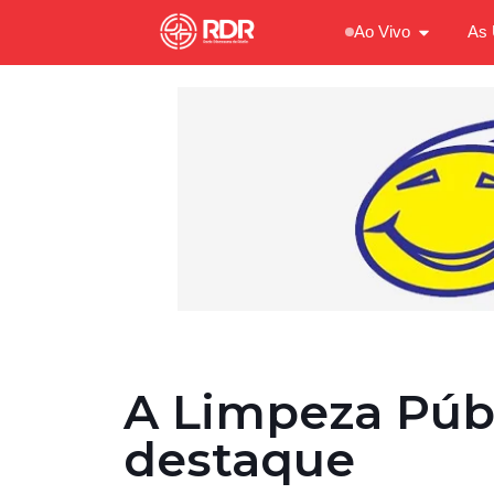
Ao Vivo
As 
A Limpeza Públ
destaque