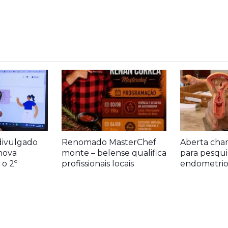
divulgado
Renomado MasterChef
Aberta cha
nova
monte – belense qualifica
para pesqui
o 2º
profissionais locais
endometrio