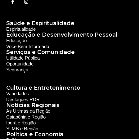
Rede Diocesana de Rádio
Nós somos a RDR, Rede Diocesana de Rádio com mais de
30 anos de história. Nosso objetivo é evangelizar; além disso
possuímos um alcance de mais de 300 mil ouvintes em mais
de 35 municípios, incluindo zona rural e urbana.
Sobre nós
Sobre a RDR
Equipe RDR
Fale com a RDR
Redes Sociais
Saúde e Espiritualidade
Espiritualidade
Educação e Desenvolvimento Pessoal
Educação
Você Bem Informado
Serviços e Comunidade