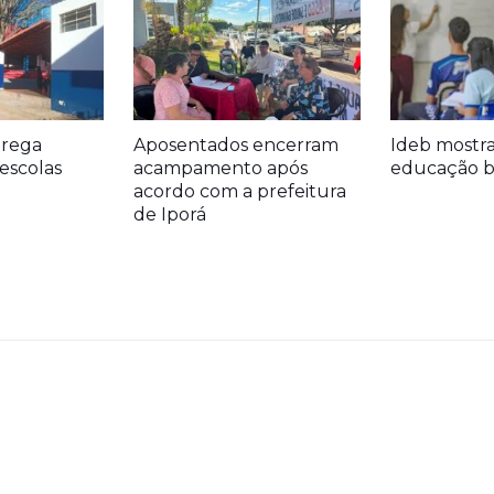
trega
Aposentados encerram
Ideb mostr
escolas
acampamento após
educação bá
acordo com a prefeitura
de Iporá