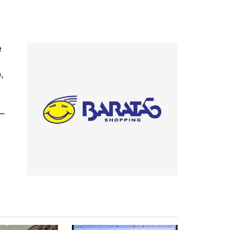
e
,
 –