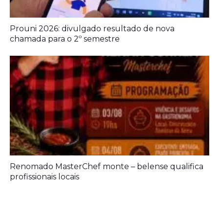
Renomado MasterChef monte – belense qualifica
profissionais locais
Deixe seu Comentário:
Deixe um comentário
O seu endereço de e-mail não será publicado.
Campos obrigatórios
são marcados com
*
Comentário
*