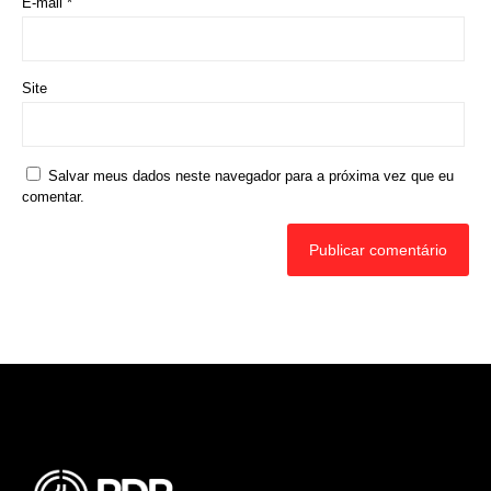
Rede Diocesana de Rádio
Nós somos a RDR, Rede Diocesana de Rádio com mais de
30 anos de história. Nosso objetivo é evangelizar; além disso
possuímos um alcance de mais de 300 mil ouvintes em mais
de 35 municípios, incluindo zona rural e urbana.
Sobre nós
Sobre a RDR
Equipe RDR
Fale com a RDR