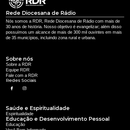
Redes Sociais
Saúde e Espiritualidade
Espiritualidade
Educação e Desenvolvimento Pessoal
Educação
Você Bem Informado
Serviços e Comunidade
Utilidade Pública
Oportunidade
Segurança
Cultura e Entretenimento
Variedades
Destaques RDR
Notícias Regionais
As Últimas da Região
Caiapônia e Região
Iporá e Região
SLMB e Região