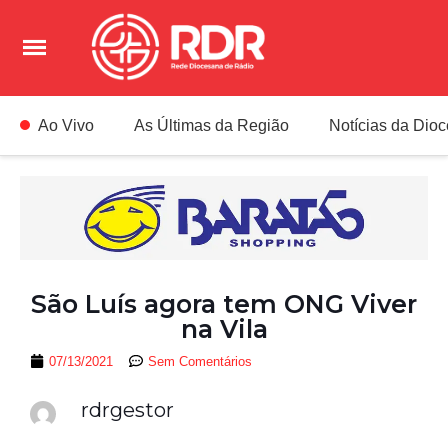
Ao Vivo
As Últimas da Região
Notícias da Dio
São Luís agora tem ONG Viver
na Vila
07/13/2021
Sem Comentários
rdrgestor