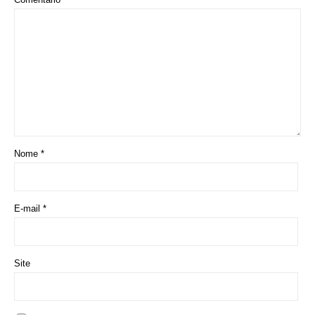
Amamentação reduz risco de doença cardíaca na
mãe
Deixe seu Comentário:
Deixe um comentário
O seu endereço de e-mail não será publicado.
Campos obrigatórios
são marcados com
*
Comentário
*