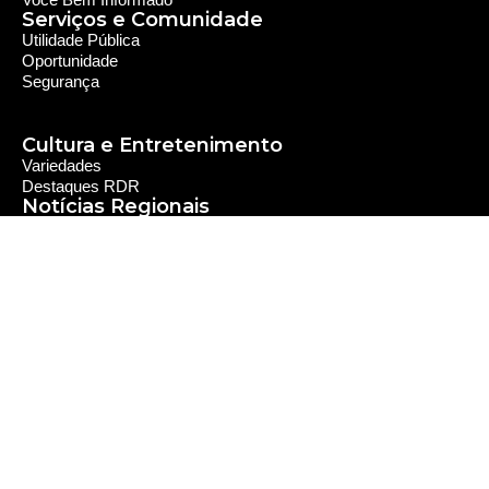
Serviços e Comunidade
Utilidade Pública
Oportunidade
Segurança
Cultura e Entretenimento
Variedades
Destaques RDR
Notícias Regionais
As Últimas da Região
Caiapônia e Região
Iporá e Região
SLMB e Região
Política e Economia
Política
Economia
© 2024 RDR Rede Diocesana de Rádio - Todos os
Direitos Reservados - Feito com
por