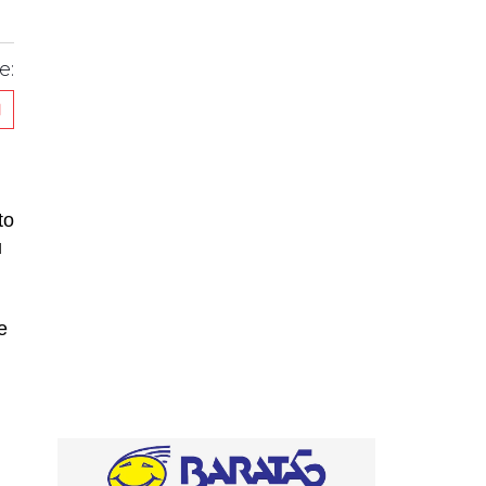
e:
to
u
e