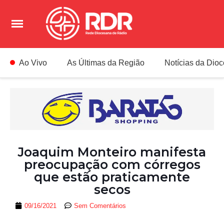
Ao Vivo
As Últimas da Região
Notícias da Dio
Joaquim Monteiro manifesta
preocupação com córregos
que estão praticamente
secos
09/16/2021
Sem Comentários