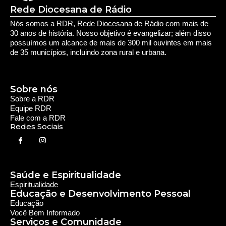
Saúde e Espiritualidade
Espiritualidade
Educação e Desenvolvimento Pessoal
Educação
Você Bem Informado
Serviços e Comunidade
Utilidade Pública
Oportunidade
Segurança
Cultura e Entretenimento
Variedades
Destaques RDR
Notícias Regionais
As Últimas da Região
Caiapônia e Região
Iporá e Região
SLMB e Região
Política e Economia