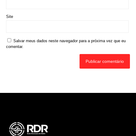
Rede Diocesana de Rádio
Nós somos a RDR, Rede Diocesana de Rádio com mais de
30 anos de história. Nosso objetivo é evangelizar; além disso
possuímos um alcance de mais de 300 mil ouvintes em mais
de 35 municípios, incluindo zona rural e urbana.
Sobre nós
Sobre a RDR
Equipe RDR
Fale com a RDR
Redes Sociais