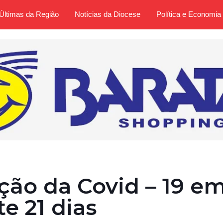
Últimas da Região
Notícias da Diocese
Política e Economia
ução da Covid – 19 e
e 21 dias