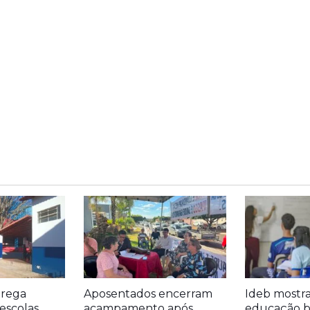
trega
Aposentados encerram
Ideb mostr
escolas
acampamento após
educação bá