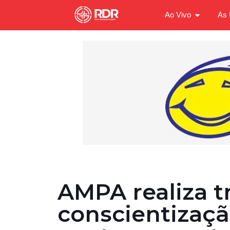
Ao Vivo
As 
AMPA realiza t
conscientizaçã