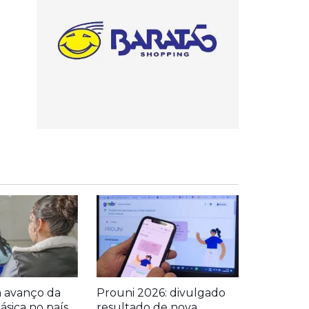
a avanço da
Prouni 2026: divulgado
sica no país
resultado de nova