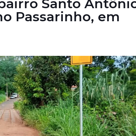
bairro Santo Antôni
o Passarinho, em