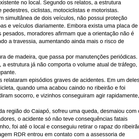
stente no local. Segundo os relatos, a estrutura
pedestres, ciclistas, motociclistas e motoristas.
em simultânea de dois veículos, não possui proteção
soas e veículos diariamente. Embora exista uma placa de
los pesados, moradores afirmam que a orientação não é
ando a travessia, aumentando ainda mais o risco de
ura de madeira, que passa por manutenções periódicas.
a estrutura já não comporta o volume atual de tráfego,
upante.
s relataram episódios graves de acidentes. Em um deles
icleta, quando uma acabou caindo no ribeirão e foi
diram socorro, e vizinhos conseguiram agir rapidamente
 da região do Caiapó, sofreu uma queda, desmaiou com 
ores, o acidente só não teve consequências fatais
o, foi até o local e conseguiu retirar o rapaz do ribeirã
rtagem RDR entrou em contato com a assessoria de