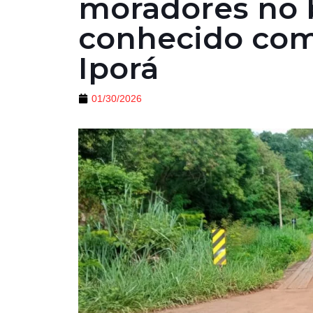
moradores no 
conhecido com
Iporá
01/30/2026