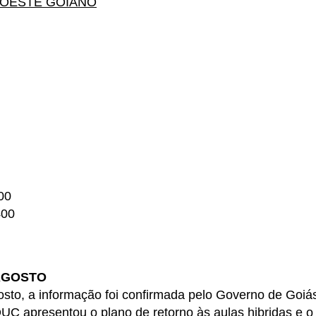
 OESTE GOIANO
00
400
 AGOSTO
sto, a informação foi confirmada pelo Governo de Goiá
C apresentou o plano de retorno às aulas hibridas e o