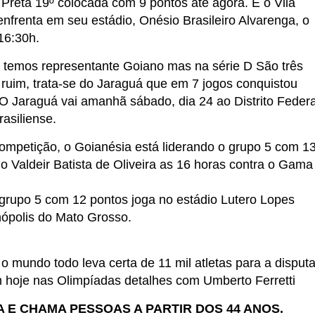
Preta 19º colocada com 9 pontos até agora. E o Vila
nfrenta em seu estádio, Onésio Brasileiro Alvarenga, o
16:30h.
 temos representante Goiano mas na série D São três
uim, trata-se do Jaraguá que em 7 jogos conquistou
 O Jaraguá vai amanhã sábado, dia 24 ao Distrito Federa
asiliense.
ompetição, o Goianésia está liderando o grupo 5 com 1
o Valdeir Batista de Oliveira as 16 horas contra o Gama
 grupo 5 com 12 pontos joga no estádio Lutero Lopes
ópolis do Mato Grosso.
 mundo todo leva certa de 11 mil atletas para a disputa
am hoje nas Olimpíadas detalhes com Umberto Ferretti
A E CHAMA PESSOAS A PARTIR DOS 44 ANOS.