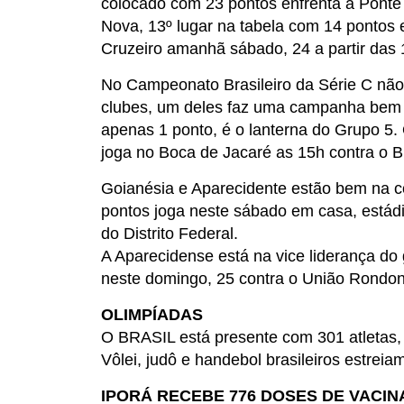
colocado com 23 pontos enfrenta a Ponte 
Nova, 13º lugar na tabela com 14 pontos e
Cruzeiro amanhã sábado, 24 a partir das 
No Campeonato Brasileiro da Série C não
clubes, um deles faz uma campanha bem r
apenas 1 ponto, é o lanterna do Grupo 5.
joga no Boca de Jacaré as 15h contra o Br
Goianésia e Aparecidente estão bem na c
pontos joga neste sábado em casa, estádi
do Distrito Federal.
A Aparecidense está na vice liderança do
neste domingo, 25 contra o União Rondon
OLIMPÍADAS
O BRASIL está presente com 301 atletas, o
Vôlei, judô e handebol brasileiros estrei
IPORÁ RECEBE 776 DOSES DE VACIN