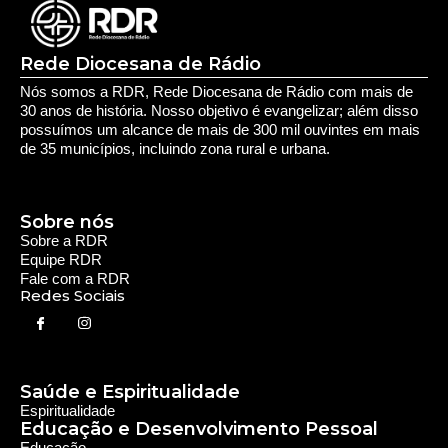
Fale com a RDR
Redes Sociais
Saúde e Espiritualidade
Espiritualidade
Educação e Desenvolvimento Pessoal
Educação
Você Bem Informado
Serviços e Comunidade
Utilidade Pública
Oportunidade
Segurança
Cultura e Entretenimento
Variedades
Destaques RDR
Notícias Regionais
As Últimas da Região
Caiapônia e Região
Iporá e Região