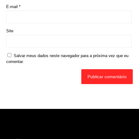
Rede Diocesana de Rádio
Nós somos a RDR, Rede Diocesana de Rádio com mais de
30 anos de história. Nosso objetivo é evangelizar; além disso
possuímos um alcance de mais de 300 mil ouvintes em mais
de 35 municípios, incluindo zona rural e urbana.
Sobre nós
Sobre a RDR
Equipe RDR