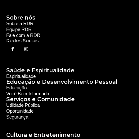
Educação
Você Bem Informado
Serviços e Comunidade
Utilidade Pública
Oportunidade
Segurança
Cultura e Entretenimento
Variedades
Destaques RDR
Notícias Regionais
As Últimas da Região
Caiapônia e Região
Iporá e Região
SLMB e Região
Política e Economia
Política
Economia
© 2024 RDR Rede Diocesana de Rádio - Todos os