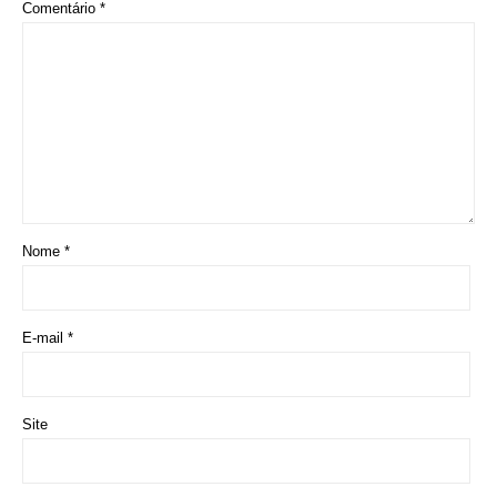
E-mail
*
Site
Salvar meus dados neste navegador para a próxima vez que eu
comentar.