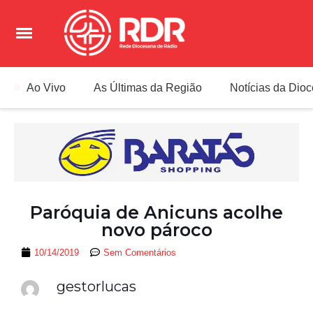
Ao Vivo
As Últimas da Região
Notícias da Dio
Paróquia de Anicuns acolhe
novo pároco
10/14/2019
Sem Comentários
gestorlucas