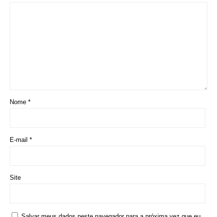
Nome
*
E-mail
*
Site
Salvar meus dados neste navegador para a próxima vez que eu