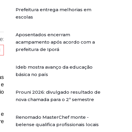
Prefeitura entrega melhorias em
escolas
Aposentados encerram
e:
acampamento após acordo com a
prefeitura de Iporá
Ideb mostra avanço da educação
básica no país
as
 e
io
Prouni 2026: divulgado resultado de
nova chamada para o 2º semestre
 e
Renomado MasterChef monte -
re
belense qualifica profissionais locais