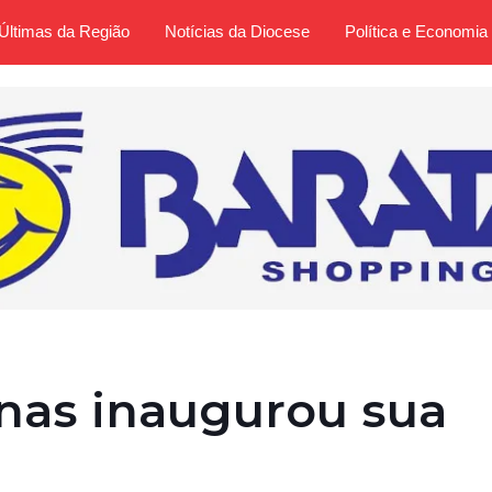
Últimas da Região
Notícias da Diocese
Política e Economia
nas inaugurou sua