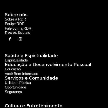
Educação
Você Bem Informado
Serviços e Comunidade
Utilidade Pública
Oportunidade
Segurança
Cultura e Entretenimento
Variedades
Destaques RDR
Notícias Regionais
As Últimas da Região
Caiapônia e Região
Iporá e Região
SLMB e Região
Política e Economia
Política
Economia
© 2024 RDR Rede Diocesana de Rádio - Todos os