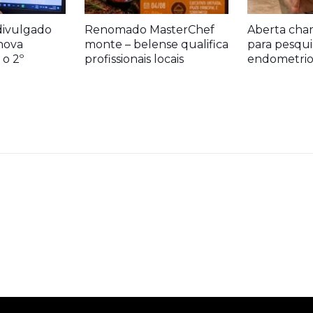
divulgado
Renomado MasterChef
Aberta cha
nova
monte – belense qualifica
para pesqui
o 2º
profissionais locais
endometrio