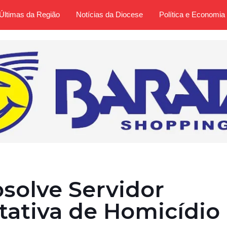
Últimas da Região
Notícias da Diocese
Política e Economia
bsolve Servidor
tativa de Homicídio