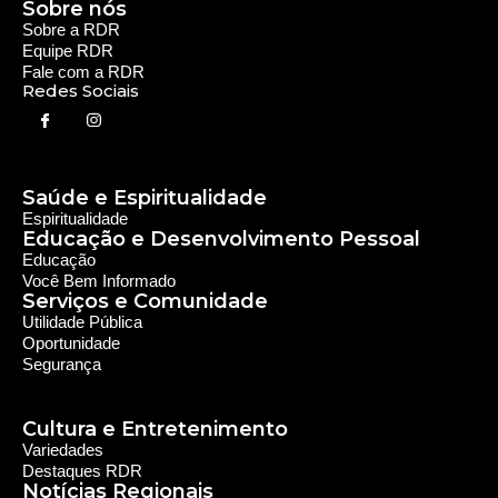
Serviços e Comunidade
Utilidade Pública
Oportunidade
Segurança
Cultura e Entretenimento
Variedades
Destaques RDR
Notícias Regionais
As Últimas da Região
Caiapônia e Região
Iporá e Região
SLMB e Região
Política e Economia
Política
Economia
© 2024 RDR Rede Diocesana de Rádio - Todos os
Direitos Reservados - Feito com
por