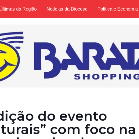
Últimas da Região
Notícias da Diocese
Política e Economia
dição do evento
lturais” com foco na