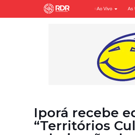
Ao Vivo
As 
Iporá recebe e
“Territórios Cu