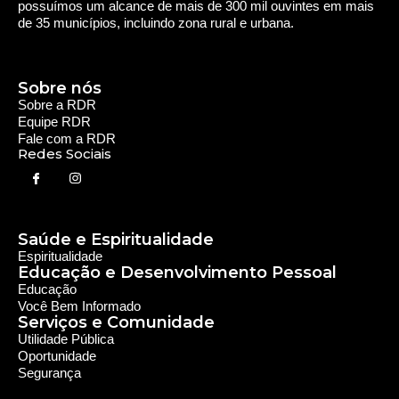
Espiritualidade
Educação e Desenvolvimento Pessoal
Educação
Você Bem Informado
Serviços e Comunidade
Utilidade Pública
Oportunidade
Segurança
Cultura e Entretenimento
Variedades
Destaques RDR
Notícias Regionais
As Últimas da Região
Caiapônia e Região
Iporá e Região
SLMB e Região
Política e Economia
Política
Economia