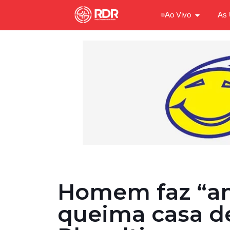
Ao Vivo
As 
Homem faz “am
queima casa de