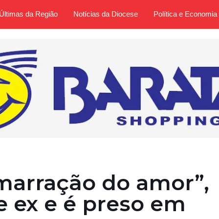
Últimas da Região
Notícias da Diocese
Política e Economia
arração do amor”,
 ex e é preso em