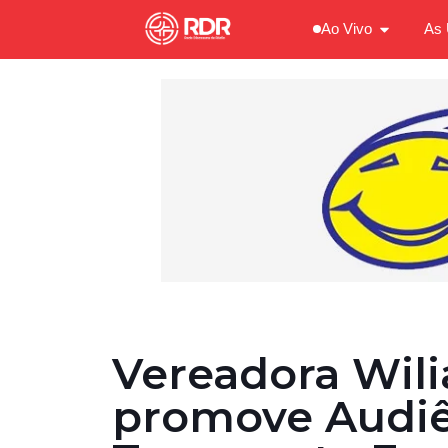
Ao Vivo
As 
Vereadora Wil
promove Audiê