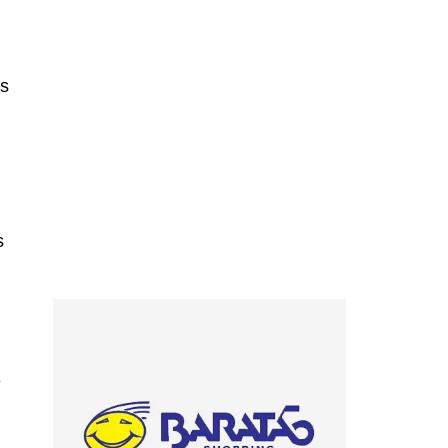
is
s
e