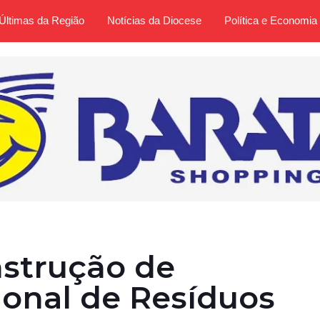
Últimas da Região
Notícias da Diocese
Política e Economia
nstrução de
ional de Resíduos