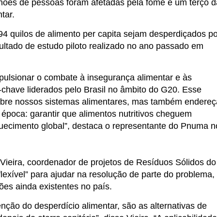
ões de pessoas foram afetadas pela fome e um terço d
tar.
 94 quilos de alimento per capita sejam desperdiçados po
ltado de estudo piloto realizado no ano passado em
mpulsionar o combate à insegurança alimentar e às
chave liderados pelo Brasil no âmbito do G20. Esse
sobre nossos sistemas alimentares, mas também endereç
 época: garantir que alimentos nutritivos cheguem
quecimento global”, destaca o representante do Pnuma n
Vieira, coordenador de projetos de Resíduos Sólidos do
e flexível” para ajudar na resolução de parte do problema,
ões ainda existentes no país.
ão do desperdício alimentar, são as alternativas de