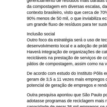
gerenciamento de resíduos mais baratas dep
da compostagem em diversas escalas, da do
contexto brasileiro, visto que cerca de 
90% menos de 50 mil, o que inviabiliza 
um grande fluxo de resíduos para ter sus
Inclusão social
Outro foco da estratégia será o uso de te
desenvolvimento local e a adoção de práti
Haverá integração de organizações de cata
recicláveis na prestação de serviços de c
pátios de compostagem, assim como na v
De acordo com estudo do Instituto Póli
geram de 3,5 a 11 vezes mais empregos do
potencial de geração de empregos e rend
Outra pesquisa apontou que São Paulo pod
adotasse programas de reciclagem mais rob
capacidade de gerar 36 mil empregos se 