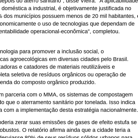
ois do aterro sanitário”, disse Vieira. “A aplicabilidade
méstica a industrial, é objetivamente justificada no
70% dos municípios possuem menos de 20 mil habitantes, 
economicamente o uso de tecnologias que dependam de
tentabilidade operacional-econômica”, completou.
cnologia para promover a inclusão social, o
cas agroecológicas em diversas cidades pelo Brasil.
doras e catadores de materiais reutilizáveis e
oleta seletiva de resíduos orgânicos ou operação de
enda do composto orgânico produzido.
s em parceria com o MMA, os sistemas de compostagem
 que o aterramento sanitário por tonelada. Isso indica
a com a implementação desta estratégia nacionalmente.
eria zerar suas emissões de gases de efeito estufa se
ustos. O relatório afirma ainda que a cidade teria a
desviasse 80% de seus resíduos sólidos urbanos para