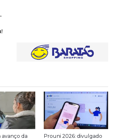
–
a!
a avanço da
Prouni 2026: divulgado