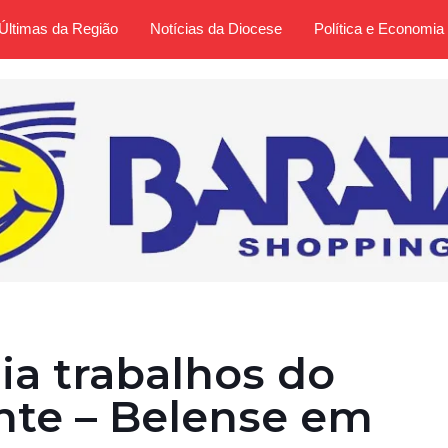
Últimas da Região
Notícias da Diocese
Política e Economia
ia trabalhos do
nte – Belense em