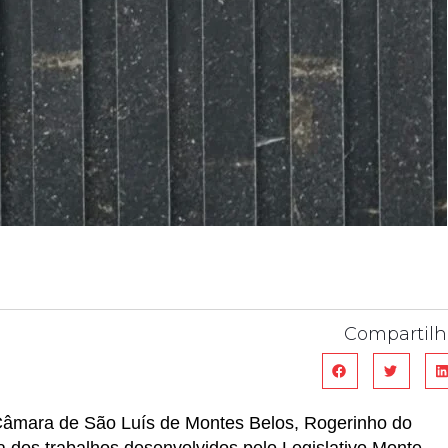
Compartilh
Câmara de São Luís de Montes Belos, Rogerinho do
a dos trabalhos desenvolvidos pelo Legislativo Monte –