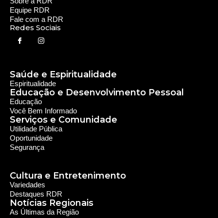
Oportunidade
Segurança
Cultura e Entretenimento
Variedades
Destaques RDR
Notícias Regionais
As Últimas da Região
Caiapônia e Região
Iporá e Região
SLMB e Região
Política e Economia
Política
Economia
© 2024 RDR Rede Diocesana de Rádio - Todos os
Direitos Reservados - Feito com
por