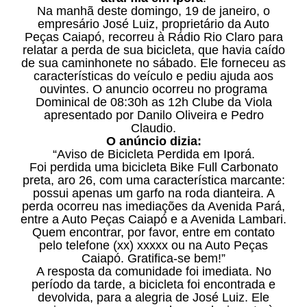
Na manhã deste domingo, 19 de janeiro, o
empresário José Luiz, proprietário da Auto
Peças Caiapó, recorreu à Rádio Rio Claro para
relatar a perda de sua bicicleta, que havia caído
de sua caminhonete no sábado. Ele forneceu as
características do veículo e pediu ajuda aos
ouvintes. O anuncio ocorreu no programa
Dominical de 08:30h as 12h Clube da Viola
apresentado por Danilo Oliveira e Pedro
Claudio.
O anúncio dizia:
“Aviso de Bicicleta Perdida em Iporá.
Foi perdida uma bicicleta Bike Full Carbonato
preta, aro 26, com uma característica marcante:
possui apenas um garfo na roda dianteira. A
perda ocorreu nas imediações da Avenida Pará,
entre a Auto Peças Caiapó e a Avenida Lambari.
Quem encontrar, por favor, entre em contato
pelo telefone (xx) xxxxx ou na Auto Peças
Caiapó. Gratifica-se bem!”
A resposta da comunidade foi imediata. No
período da tarde, a bicicleta foi encontrada e
devolvida, para a alegria de José Luiz. Ele