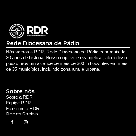
Sobre nós
Sobre a RDR
Equipe RDR
Fale com a RDR
Redes Sociais
Saúde e Espiritualidade
Espiritualidade
Educação e Desenvolvimento Pessoal
Educação
Você Bem Informado
Serviços e Comunidade
Utilidade Pública
Oportunidade
Segurança
Cultura e Entretenimento
Variedades
Destaques RDR