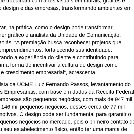
que trabalham com artes visuais em murais, grafites e
 do design e das empresas, transformando ambientes em
rar, na prática, como o design pode transformar
gner gráfico e analista da Unidade de Comunicação,
oiás. “A premiação busca reconhecer projetos que
empreendimentos, fortalecendo sua identidade,
ando a experiência do cliente e contribuindo para
ma forma de incentivar a cultura do design como
e crescimento empresarial”, acrescenta.
ista da UCME Luiz Fernando Passos, levantamento do
es Empresariais, com base em dados da Receita Federal
mpresas são pequenos negócios, com mais de 947 mil
 146 mil pequenos negócios, desses cerca de 77 mil
motivos. O design pode ser fundamental para garantir o
quenos negócios no mercado, pois o primeiro contato d
u seu estabelecimento físico, então ter uma marca de