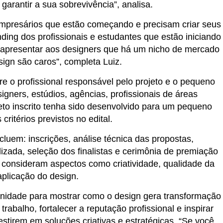
garantir a sua sobrevivência”, analisa.
mpresários que estão começando e precisam criar seus
nding dos profissionais e estudantes que estão iniciando
a apresentar aos designers que há um nicho de mercado
sign são caros”, completa Luiz.
e o profissional responsável pelo projeto e o pequeno
igners, estúdios, agências, profissionais de áreas
eto inscrito tenha sido desenvolvido para um pequeno
ritérios previstos no edital.
luem: inscrições, análise técnica das propostas,
izada, seleção dos finalistas e cerimônia de premiação
o consideram aspectos como criatividade, qualidade da
aplicação do design.
nidade para mostrar como o design gera transformação
o trabalho, fortalecer a reputação profissional e inspirar
stirem em soluções criativas e estratégicas. “Se você