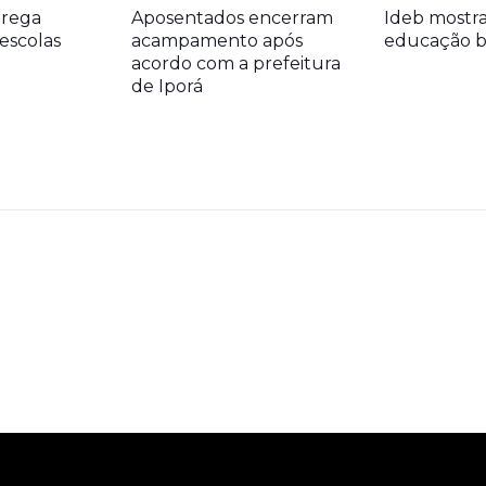
trega
Aposentados encerram
Ideb mostr
escolas
acampamento após
educação bá
acordo com a prefeitura
de Iporá