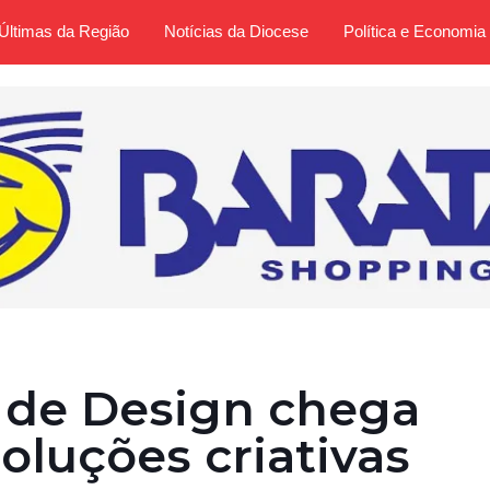
Últimas da Região
Notícias da Diocese
Política e Economia
 de Design chega
soluções criativas