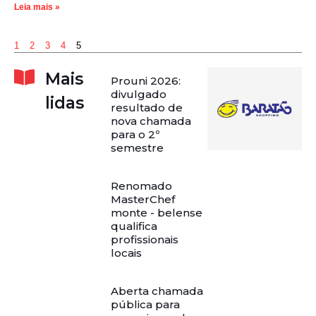
Leia mais »
1
2
3
4
5
Mais
Prouni 2026:
divulgado
lidas
resultado de
nova chamada
para o 2º
semestre
Renomado
MasterChef
monte - belense
qualifica
profissionais
locais
Aberta chamada
pública para