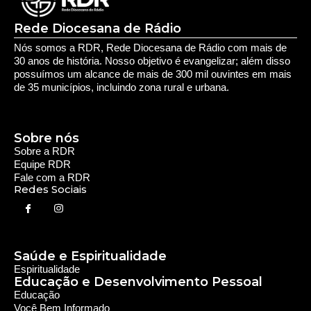
Redes Sociais
Saúde e Espiritualidade
Espiritualidade
Educação e Desenvolvimento Pessoal
Educação
Você Bem Informado
Serviços e Comunidade
Utilidade Pública
Oportunidade
Segurança
Cultura e Entretenimento
Variedades
Destaques RDR
Notícias Regionais
As Últimas da Região
Caiapônia e Região
Iporá e Região
SLMB e Região