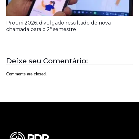
Rede Diocesana de Rádio
Nós somos a RDR, Rede Diocesana de Rádio com mais de
30 anos de história. Nosso objetivo é evangelizar; além disso
possuímos um alcance de mais de 300 mil ouvintes em mais
de 35 municípios, incluindo zona rural e urbana.
Sobre nós
Sobre a RDR
Equipe RDR
Fale com a RDR