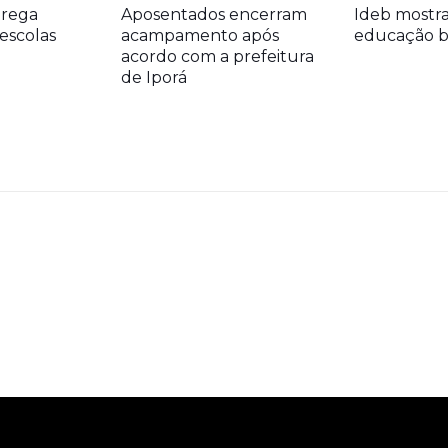
trega
Aposentados encerram
Ideb mostr
escolas
acampamento após
educação bá
acordo com a prefeitura
de Iporá