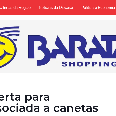
Últimas da Região
Notícias da Diocese
Política e Economia
erta para
sociada a canetas