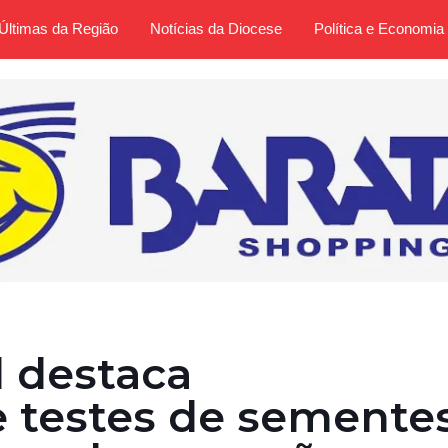
Últimas da Região
Notícias da Diocese
Política e Economia
l destaca
e testes de semente