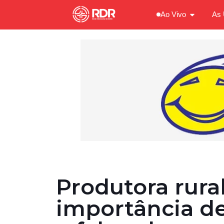
Ao Vivo
As 
Produtora rura
importância d