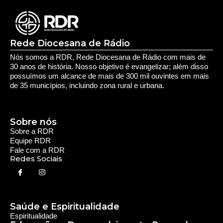
Equipe RDR
Fale com a RDR
Redes Sociais
Saúde e Espiritualidade
Espiritualidade
Educação e Desenvolvimento Pessoal
Educação
Você Bem Informado
Serviços e Comunidade
Utilidade Pública
Oportunidade
Segurança
Cultura e Entretenimento
Variedades
Destaques RDR
Notícias Regionais
As Últimas da Região
Caiapônia e Região