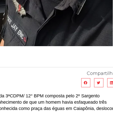
Compartilh
o da 3ªCDPM/ 12° BPM composta pelo 2º Sargento
onhecimento de que um homem havia esfaqueado três
conhecida como praça das éguas em Caiapônia, desloco