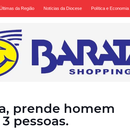
Últimas da Região
Notícias da Diocese
Política e Economia
lga, prende homem
3 pessoas.