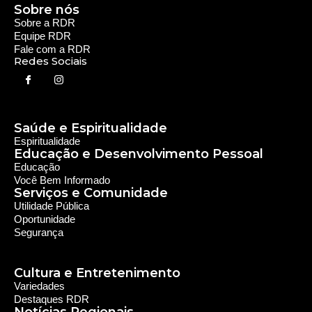
Serviços e Comunidade
Utilidade Pública
Oportunidade
Segurança
Cultura e Entretenimento
Variedades
Destaques RDR
Notícias Regionais
As Últimas da Região
Caiapônia e Região
Iporá e Região
SLMB e Região
Política e Economia
Política
Economia
© 2024 RDR Rede Diocesana de Rádio - Todos os
Direitos Reservados - Feito com
por