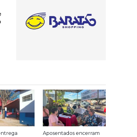
e
o
entrega
Aposentados encerram