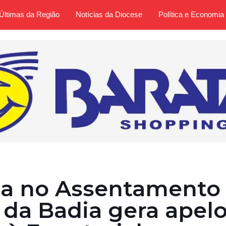
Últimas da Região
Notícias da Diocese
Política e Economia
gia no Assentamento
da Badia gera apel