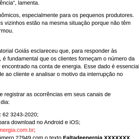
ncia”, lamenta.
nômicos, especialmente para os pequenos produtores.
uitos vizinhos estão na mesma situação porque não têm
irmou.
orial Goiás esclareceu que, para responder às
, é fundamental que os clientes forneçam o número da
encontrado na conta de energia. Esse dado é essencia
de ao cliente e analisar o motivo da interrupção no
e registrar as ocorrências em seus canais de
dia:
:
62 3243-2020;
para download no Android e iOS;
nergia.com.br
;
mero 27949 com o texto
Faltadeenergia XXXXXXX
,