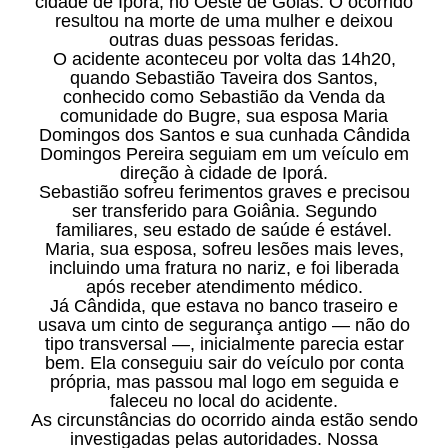
cidade de Iporá, no Oeste de Goiás. O ocorrido
resultou na morte de uma mulher e deixou
outras duas pessoas feridas.
O acidente aconteceu por volta das 14h20,
quando Sebastião Taveira dos Santos,
conhecido como Sebastião da Venda da
comunidade do Bugre, sua esposa Maria
Domingos dos Santos e sua cunhada Cândida
Domingos Pereira seguiam em um veículo em
direção à cidade de Iporá.
Sebastião sofreu ferimentos graves e precisou
ser transferido para Goiânia. Segundo
familiares, seu estado de saúde é estável.
Maria, sua esposa, sofreu lesões mais leves,
incluindo uma fratura no nariz, e foi liberada
após receber atendimento médico.
Já Cândida, que estava no banco traseiro e
usava um cinto de segurança antigo — não do
tipo transversal —, inicialmente parecia estar
bem. Ela conseguiu sair do veículo por conta
própria, mas passou mal logo em seguida e
faleceu no local do acidente.
As circunstâncias do ocorrido ainda estão sendo
investigadas pelas autoridades. Nossa