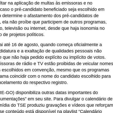
tar na aplicação de multas às emissoras e no
 caso o pré-candidato beneficiado seja escolhido em
o determine o afastamento dos pré-candidatos de
ela não proíbe que participem de outros programas,
o, televisão ou internet, desde que haja isonomia no
 de projetos políticos.
 até 16 de agosto, quando começa oficialmente a
didatura e a exaltação de qualidades pessoais não
que não haja pedido explícito ou implícito de votos.
missoras de rádio e TV estão proibidas de veicular nome
os escolhidos em convenção, mesmo que os programas
rama coincidir com o nome do candidato escolhido para
ncelamento do respectivo registro.
RE-GO) disponibiliza outras datas importantes do
cumentações” em seu site. Para divulgar o calendário de
mídia do TSE produziu gravações e vídeos que reforça
sse conteúdo está disponível na playlist “Calendário