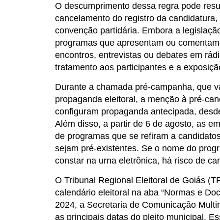
O descumprimento dessa regra pode resul
cancelamento do registro da candidatura,
convenção partidária. Embora a legislaçã
programas que apresentam ou comentam, 
encontros, entrevistas ou debates em rádi
tratamento aos participantes e a exposição
Durante a chamada pré-campanha, que vai
propaganda eleitoral, a menção à pré-can
configuram propaganda antecipada, desde 
Além disso, a partir de 6 de agosto, as e
de programas que se refiram a candidat
sejam pré-existentes. Se o nome do prog
constar na urna eletrônica, há risco de ca
O Tribunal Regional Eleitoral de Goiás (T
calendário eleitoral na aba “Normas e Do
2024, a Secretaria de Comunicação Multi
as principais datas do pleito municipal. E