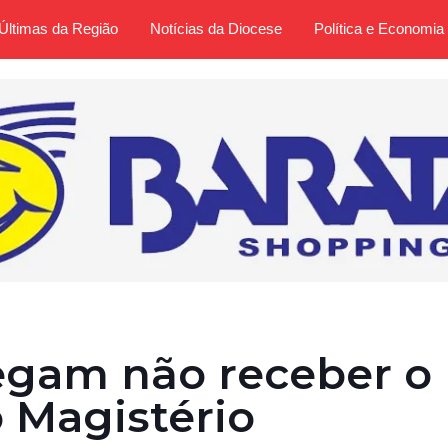
Últimas da Região
Notícias da Diocese
Política e Economia
egam não receber o
o Magistério