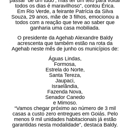
passar ‘de um tudo’, mas ter um teto para voltar
todos os dias é maravilhoso”, contou Érica.
Em Rio Verde, a feirante Patrícia da Silva
Souza, 29 anos, mãe de 3 filhos, emocionou a
todos com a reação que teve ao saber que
ganharia uma casa mobiliada.
O presidente da Agehab Alexandre Baldy
acrescenta que também estão na rota da
Agehab neste mês de junho os municípios de:
Águas Lindas,
Formosa,
Estrela do Norte,
Santa Tereza,
Jaupaci,
Israelândia,
Fazenda Nova,
Senador Canedo
e Mimoso.
“Vamos chegar próximo ao número de 3 mil
casas a custo zero entregues em Goiás. Pelo
menos 9 mil unidades habitacionais já estão
garantidas nesta modalidade”, destaca Baldy.