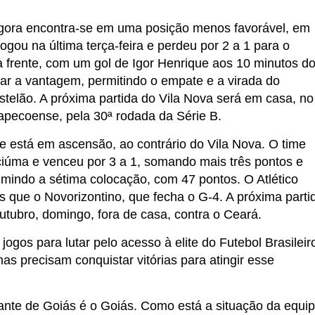
 agora encontra-se em uma posição menos favorável, em
ogou na última terça-feira e perdeu por 2 a 1 para o
frente, com um gol de Igor Henrique aos 10 minutos d
ar a vantagem, permitindo o empate e a virada do
telão. A próxima partida do Vila Nova será em casa, no
apecoense, pela 30ª rodada da Série B.
se está em ascensão, ao contrário do Vila Nova. O time
iciúma e venceu por 3 a 1, somando mais três pontos e
umindo a sétima colocação, com 47 pontos. O Atlético
que o Novorizontino, que fecha o G-4. A próxima parti
outubro, domingo, fora de casa, contra o Ceará.
ogos para lutar pelo acesso à elite do Futebol Brasileir
s precisam conquistar vitórias para atingir esse
ntante de Goiás é o Goiás. Como está a situação da equi